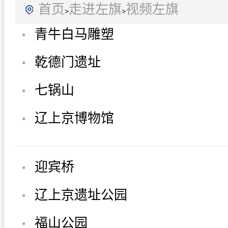
首页
走进左旗
视频左旗
>
>
青牛白马雕塑
乾德门遗址
七锅山
辽上京博物馆
迎宾桥
辽上京遗址公园
福山公园