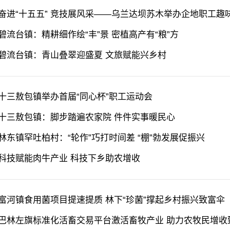
奋进“十五五” 竞技展风采——乌兰达坝苏木举办企地职工趣味
碧流台镇：精耕细作绘“丰”景 密植高产有“粮”方
碧流台镇：青山叠翠迎盛夏 文旅赋能兴乡村
十三敖包镇举办首届“同心杯”职工运动会
十三敖包镇：脚步踏遍农家院 件件实事暖民心
林东镇罕吐柏村：“轮作”巧打时间差 “棚”勃发展促振兴
科技赋能肉牛产业 科技下乡助农增收
富河镇食用菌项目提速提质 林下“珍菌”撑起乡村振兴致富伞
巴林左旗标准化活畜交易平台激活畜牧产业 助力农牧民增收