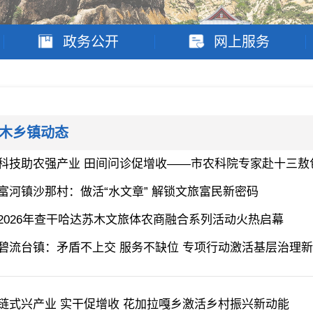
政务公开
网上服务
木乡镇动态
科技助农强产业 田间问诊促增收——市农科院专家赴十三敖
富河镇沙那村：做活“水文章” 解锁文旅富民新密码
2026年查干哈达苏木文旅体农商融合系列活动火热启幕
碧流台镇：矛盾不上交 服务不缺位 专项行动激活基层治理
链式兴产业 实干促增收 花加拉嘎乡激活乡村振兴新动能