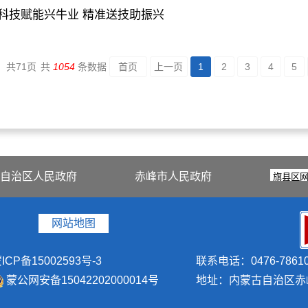
科技赋能兴牛业 精准送技助振兴
共
71
页
共
1054
条数据
首页
上一页
1
2
3
4
5
自治区人民政府
赤峰市人民政府
网站地图
ICP备15002593号-3
联系电话：0476-78610
蒙公网安备15042202000014号
地址：内蒙古自治区赤