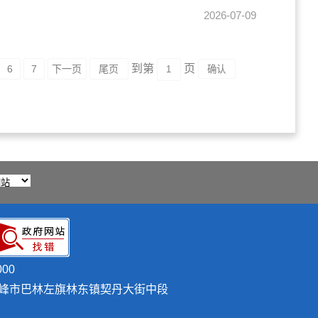
2026-07-09
到第
页
6
7
下一页
尾页
00
峰市巴林左旗林东镇契丹大街中段