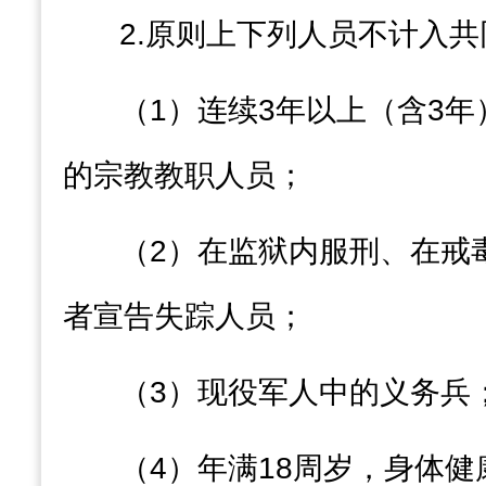
2.
原则上
下列人员不计入共
（
1
）连续
3
年以上
（
含
3
年
的宗教教职人员
；
（
2
）在监狱内服刑、在戒
者宣告失踪人员
；
（
3
）现役军人中的义务兵
（
4
）年满
18
周岁，身体健