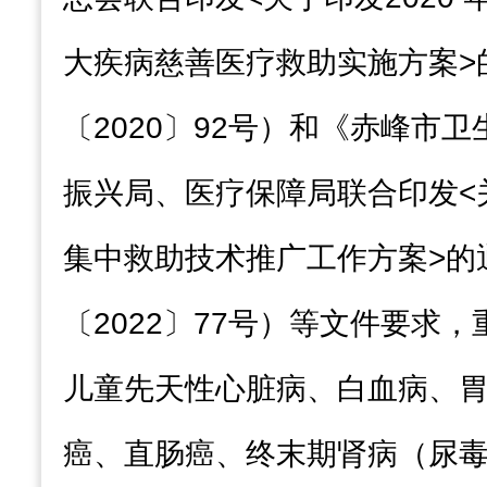
大疾病慈善医疗救助实施方案
>
〔
2020
〕
92
号）
和
《
赤峰市卫
振兴局、医疗保障局联合印发
<
集中救助技术推广工作方案
>
的
〔
2022
〕
77
号
）
等文件要求
，
儿童先天性心脏病、白血病、
癌、直肠癌、终末期肾病（
尿