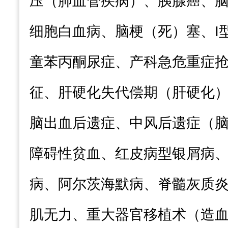
压（肺血管疾病）、胰腺癌、
细胞白血病、脑梗（
死
）
塞
、
I
童苯丙酮尿症、产科急危重症
征
、肝硬化失代偿期（肝硬化
脑出血后遗症、
中风后遗症（
障碍性贫血、红皮病型银屑病
病、阿尔茨海默病、脊髓灰质
肌无力、重大器官移植术（造