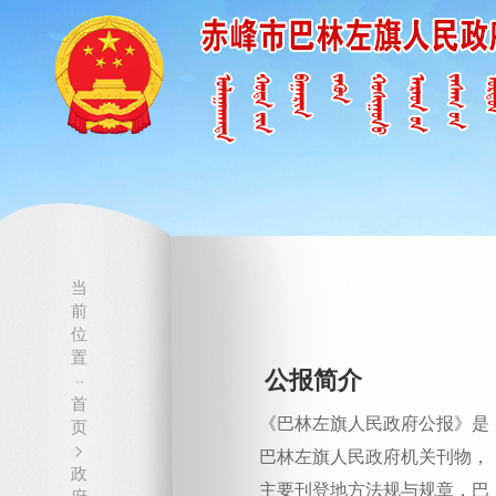
当
前
位
置
公报简介
··
首
《巴林左旗人民政府公报》是
页
>
巴林左旗人民政府机关刊物，
政
主要刊登地方法规与规章，巴
府